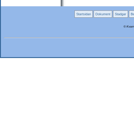
Startsidan
Dokument
Stadgar
Be
© Kvarn