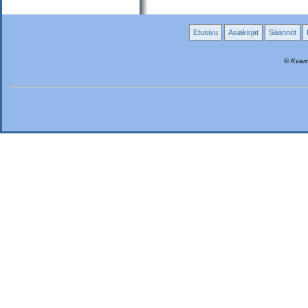
Etusivu
Asiakirjat
Säännöt
© Kvarn