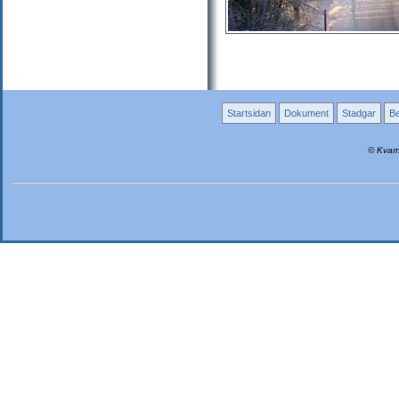
Startsidan
Dokument
Stadgar
Be
© Kvarn