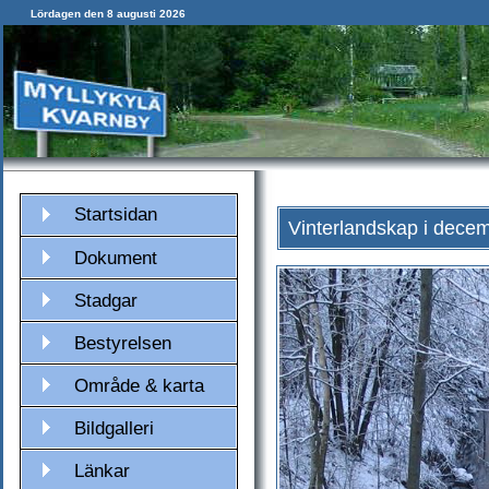
Lördagen den 8 augusti 2026
Startsidan
Vinterlandskap i dece
Dokument
Stadgar
Bestyrelsen
Område & karta
Bildgalleri
Länkar