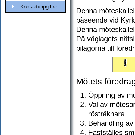
Kontaktuppgifter
Denna möteskallels
påseende vid Kyrk
Denna möteskallels
På väglagets näts
bilagorna till föred
Mötets föredrag
Öppning av möt
Val av mötesor
rösträknare
Behandling av 
Fastställes sm