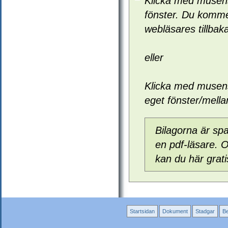
Klicka med musens 
fönster. Du kommer
webläsares tillba
eller
Klicka med musens 
eget fönster/mellan
Bilagorna är sp
en pdf-läsare. O
kan du här grati
Startsidan
Dokument
Stadgar
Be