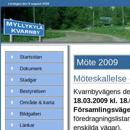
Lördagen den 8 augusti 2026
Startsidan
Möte 2009
Dokument
Möteskallelse
Stadgar
Kvarnbyvägens del
Bestyrelsen
18.03.2009 kl. 18
Område & karta
Församlingsvägen
Bildgalleri
föredragningslista
Länkar
enskilda vägar).