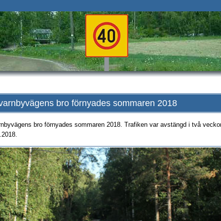
varnbyvägens bro förnyades sommaren 2018
nbyvägens bro förnyades sommaren 2018. Trafiken var avstängd i två veckor 
.2018.