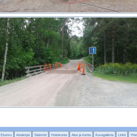
Etusivu
Asiakirjat
Säännöt
Hoitokunta
Alue ja kartta
Kuvagalleria
Linkit
Yhte